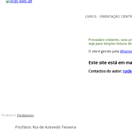
LIVROS
ORIENTAÇÃO CIENTÍ
Prezada/o visitante, caso p
seja para simples leitura d
O
site
é gerido pela
Whatde
Este site está em ma
Contactos do autor:
ruid
Posted in
Destaques
,
Posfácio: Rui de Azevedo Teixeira