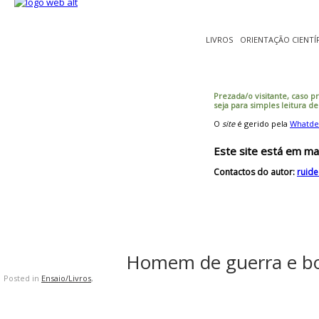
LIVROS
ORIENTAÇÃO CIENTÍ
Prezada/o visitante, caso p
seja para simples leitura d
O
site
é gerido pela
Whatde
Este site está em ma
Contactos do autor:
ruid
Homem de guerra e b
Posted in
Ensaio/Livros
,