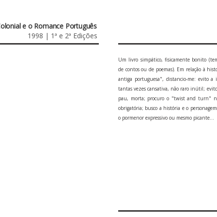
Colonial e o Romance Português
1998 | 1ª e 2ª Edições
Um livro simpático, fisicamente bonito (te
de contos ou de poemas). Em relação à histo
antiga portuguesa", distancio-me: evito a
tantas vezes cansativa, não raro inútil; ev
pau, morta; procuro o "twist and turn" n
obrigatória; busco a história e o personage
o pormenor expressivo ou mesmo picante...