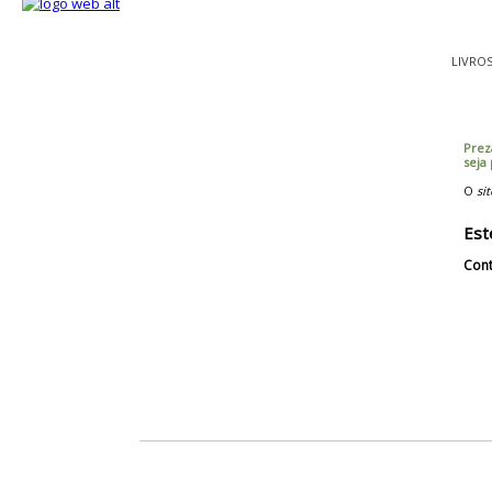
LIVRO
Prez
seja
O
sit
Est
Cont