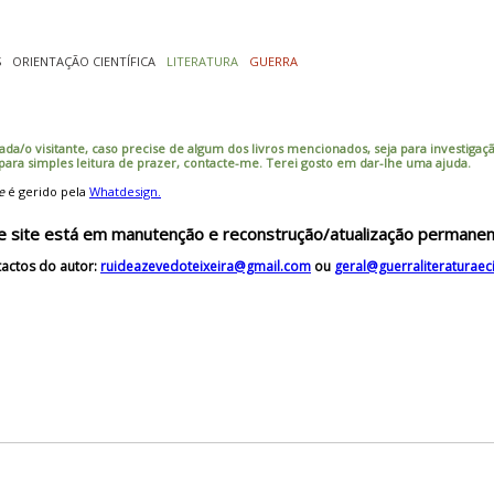
S
ORIENTAÇÃO CIENTÍFICA
LITERATURA
GUERRA
ada/o visitante, caso precise de algum dos livros mencionados, seja para investigação
 para simples leitura de prazer, contacte-me. Terei gosto em dar-lhe uma ajuda.
e
é gerido pela
Whatdesign.
e site está em manutenção e reconstrução/atualização permanen
actos do autor:
ruideazevedoteixeira@gmail.com
ou
geral@guerraliteraturae