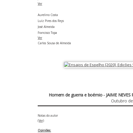
Ver
Aurelino Costa
Luíz Pires dos Reys
José Almeida
Francisco Topa
Ver
Carlos Sousa de Almeida
Homem de guerra e boémio - JAIME NEVES
Outubro d
Notas do autor
(Ver)
O
piniões: