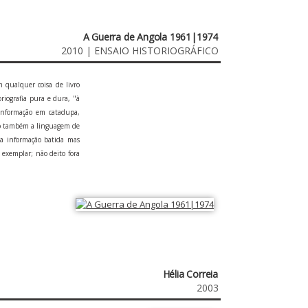
A Guerra de Angola 1961|1974
2010 | ENSAIO HISTORIOGRÁFICO
m qualquer coisa de livro
riografia pura e dura, "à
 informação em catadupa,
ito também a linguagem de
a informação batida mas
m exemplar; não deito fora
Hélia Correia
2003