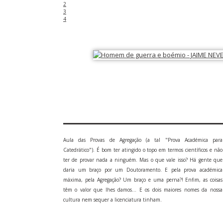
2
3
4
Aula das Provas de Agregação (a tal "Prova Académica para
Catedrático"). É bom ter atingido o topo em termos científicos e não
ter de provar nada a ninguém. Mas o que vale isso? Há gente que
daria um braço por um Doutoramento. E pela prova académica
máxima, pela Agregação? Um braço e uma perna?! Enfim, as coisas
têm o valor que lhes damos... E os dois maiores nomes da nossa
cultura nem sequer a licenciatura tinham.