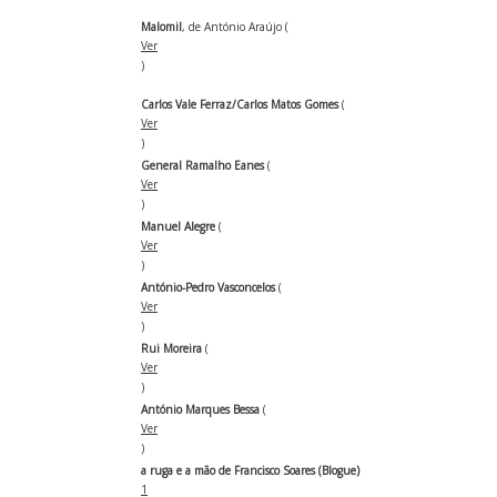
Malomil
, de António Araújo (
Ver
)
Carlos Vale Ferraz/Carlos Matos Gomes
(
Ver
)
General Ramalho Eanes
(
Ver
)
Manuel Alegre
(
Ver
)
António-Pedro Vasconcelos
(
Ver
)
Rui Moreira
(
Ver
)
António Marques Bessa
(
Ver
)
a ruga e a mão de Francisco Soares (Blogue)
1