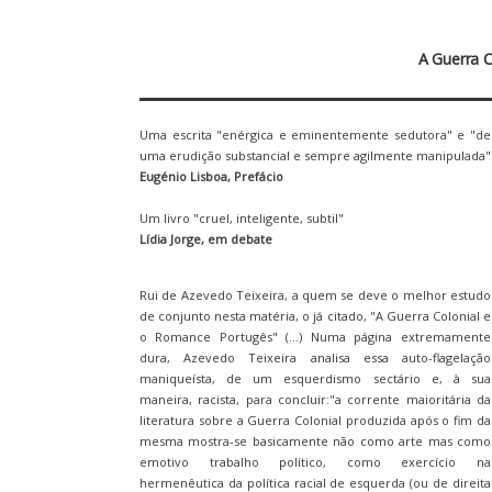
A Guerra 
Uma escrita "enérgica e eminentemente sedutora" e "de
uma erudição substancial e sempre agilmente manipulada"
Eugénio Lisboa, Prefácio
Um livro "cruel, inteligente, subtil"
Lídia Jorge, em debate
Rui de Azevedo Teixeira, a quem se deve o melhor estudo
de conjunto nesta matéria, o já citado, "A Guerra Colonial e
o Romance Portugês" (...) Numa página extremamente
dura, Azevedo Teixeira analisa essa auto-flagelação
maniqueísta, de um esquerdismo sectário e, à sua
maneira, racista, para concluir:"a corrente maioritária da
literatura sobre a Guerra Colonial produzida após o fim da
mesma mostra-se basicamente não como arte mas como
emotivo trabalho político, como exercício na
hermenêutica da política racial de esquerda (ou de direita