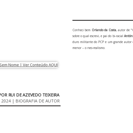
Conheci bem
Orlando da Costa
, autor de 
sobre o qual escrevi, e pai do bi-racial
Antóni
duro militante do PCP e um grande autor d
menor -- o neo-realismo.
 POR RUI DE AZEVEDO TEIXEIRA
e 2024 | BIOGRAFIA DE AUTOR