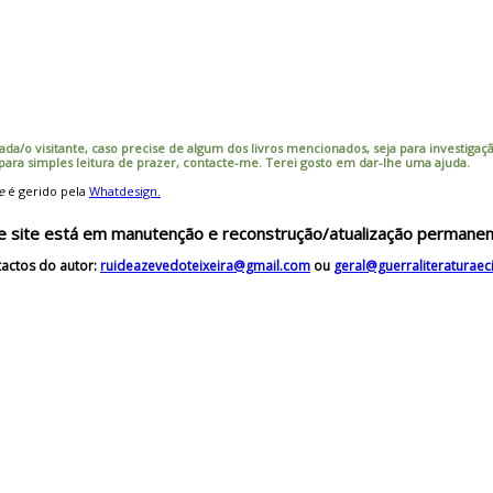
ada/o visitante, caso precise de algum dos livros mencionados, seja para investigação
 para simples leitura de prazer, contacte-me. Terei gosto em dar-lhe uma ajuda.
e
é gerido pela
Whatdesign.
e site está em manutenção e reconstrução/atualização permanen
actos do autor:
ruideazevedoteixeira@gmail.com
ou
geral@guerraliteraturae