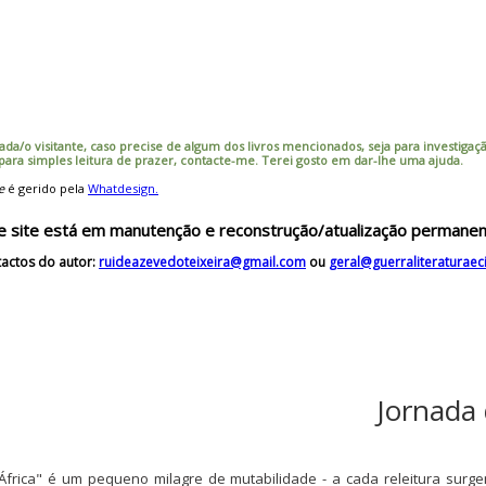
ada/o visitante, caso precise de algum dos livros mencionados, seja para investigação
 para simples leitura de prazer, contacte-me. Terei gosto em dar-lhe uma ajuda.
e
é gerido pela
Whatdesign.
e site está em manutenção e reconstrução/atualização permanen
actos do autor:
ruideazevedoteixeira@gmail.com
ou
geral@guerraliteraturae
Jornada 
África" é um pequeno milagre de mutabilidade - a cada releitura sur