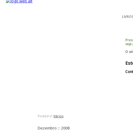
LIVRO
Prez
seja
O
sit
Est
Cont
Posted in
Vários
,
Dezembro ::: 2008