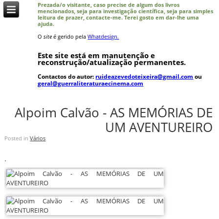
Prezada/o visitante, caso precise de algum dos livros
mencionados, seja para investigação científica, seja para simples
leitura de prazer, contacte-me. Terei gosto em dar-lhe uma
ajuda.
O
site
é gerido pela
Whatdesign.
Este site está em manutenção e
reconstrução/atualização permanentes.
Contactos do autor:
ruideazevedoteixeira@gmail.com
ou
geral@guerraliteraturaecinema.com
Alpoim Calvão - AS MEMÓRIAS DE
UM AVENTUREIRO
Posted in
Vários
.