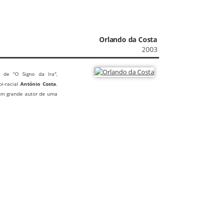
Orlando da Costa
2003
r de "O Signo da Ira",
bi-racial
António Costa
.
 um grande autor de uma