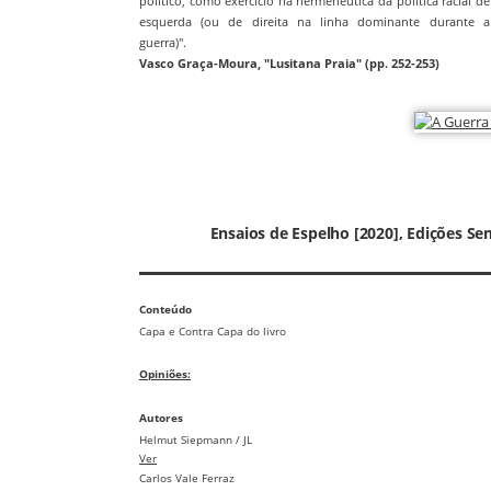
político, como exercício na hermenêutica da política racial de
esquerda (ou de direita na linha dominante durante a
guerra)".
Vasco Graça-Moura, "Lusitana Praia" (pp. 252-253)
Ensaios de Espelho [2020], Edições 
Conteúdo
Capa e Contra Capa do livro
Opiniões:
Autores
Helmut Siepmann / JL
Ver
Carlos Vale Ferraz