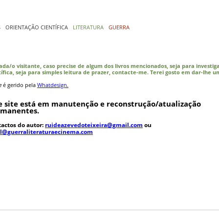
S
ORIENTAÇÃO CIENTÍFICA
LITERATURA
GUERRA
ada/o visitante, caso precise de algum dos livros mencionados, seja para investig
tífica, seja para simples leitura de prazer, contacte-me. Terei gosto em dar-lhe u
e
é gerido pela
Whatdesign.
e site está em manutenção e reconstrução/atualização
rmanentes.
actos do autor:
ruideazevedoteixeira@gmail.com
ou
al@guerraliteraturaecinema.com