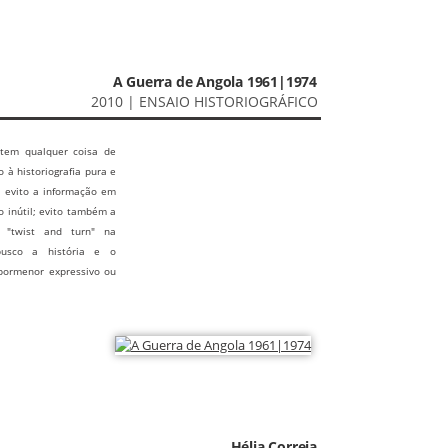
A Guerra de Angola 1961|1974
2010 | ENSAIO HISTORIOGRÁFICO
 (tem qualquer coisa de
 à historiografia pura e
e: evito a informação em
o inútil; evito também a
 "twist and turn" na
busco a história e o
pormenor expressivo ou
Hélia Correia