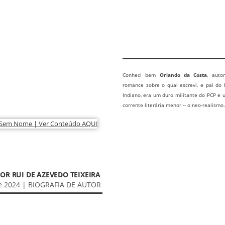
Conheci bem
Orlando da Costa
, auto
romance sobre o qual escrevi, e pai do 
Indiano, era um duro militante do PCP e
corrente literária menor -- o neo-realismo.
POR RUI DE AZEVEDO TEIXEIRA
e 2024 | BIOGRAFIA DE AUTOR