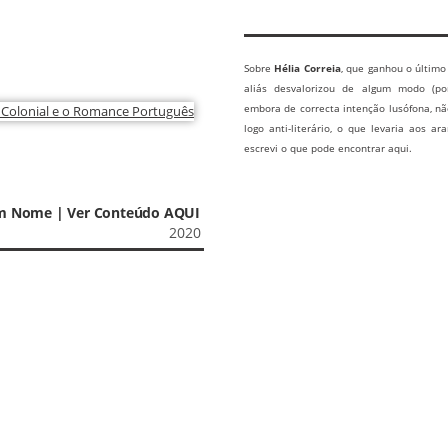
Sobre
Hélia Correia
, que ganhou o últim
aliás desvalorizou de algum modo (p
embora de correcta intenção lusófona, não
logo anti-literário, o que levaria aos a
escrevi o que pode encontrar aqui.
Sem Nome | Ver Conteúdo AQUI
2020