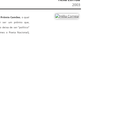
2003
o
Prémio Camões
, o qual
or ser um prémio que,
 deixa de ser "político"
rames o Poeta Nacional),