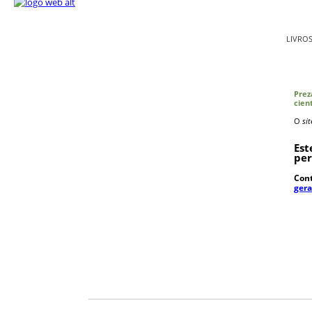
LIVRO
Prez
cien
O
sit
Est
pe
Cont
ger