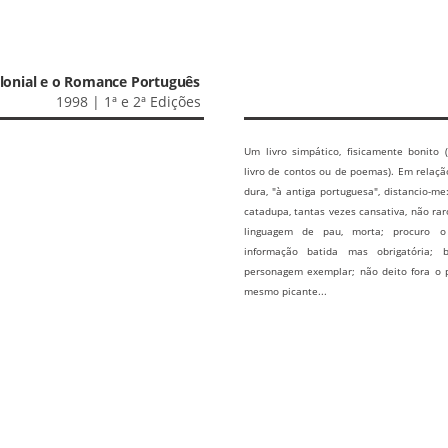
lonial e o Romance Português
1998 | 1ª e 2ª Edições
Um livro simpático, fisicamente bonito
livro de contos ou de poemas). Em relação
dura, "à antiga portuguesa", distancio-m
catadupa, tantas vezes cansativa, não rar
linguagem de pau, morta; procuro o
informação batida mas obrigatória; 
personagem exemplar; não deito fora o 
mesmo picante...